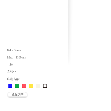
0.4 ~ 3 mm
Mzx：1100mm
片裝
客製化
印刷 貼合
產品詢問