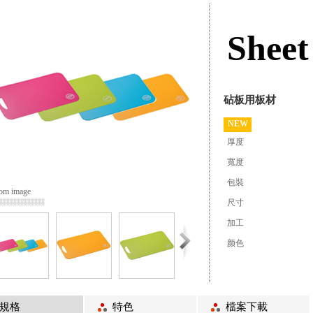
Sheet
砧板用板材
NEW
厚度
寬度
包裝
om image
尺寸
加工
颜色
規格
特色
檔案下載