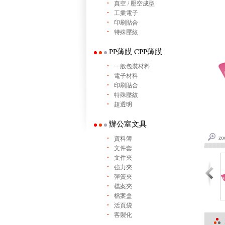
真空 / 壓空成型
工業電子
印刷貼合
特殊壓紋
PP薄膜 CPP薄膜
一般包裝材料
電子材料
印刷貼合
特殊壓紋
超透明
辦公室文具
zo
資料簿
文件套
文件夾
強力夾
彈簧夾
檔案夾
檔案盒
活頁袋
客製化