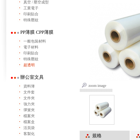
真空 / 壓空成型
工業電子
印刷貼合
特殊壓紋
PP薄膜 CPP薄膜
一般包裝材料
電子材料
印刷貼合
特殊壓紋
超透明
辦公室文具
zoom image
資料簿
文件套
文件夾
強力夾
彈簧夾
檔案夾
檔案盒
活頁袋
客製化
規格